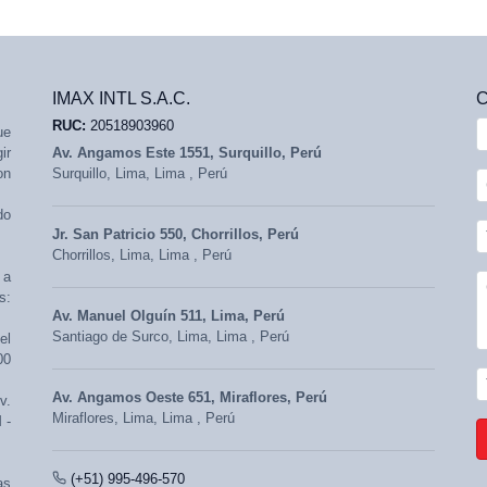
IMAX INTL S.A.C.
RUC:
20518903960
ue
ir
Av. Angamos Este 1551, Surquillo, Perú
on
Surquillo,
Lima, Lima
,
Perú
do
Jr. San Patricio 550, Chorrillos, Perú
Chorrillos,
Lima, Lima
,
Perú
 a
s:
Av. Manuel Olguín 511, Lima, Perú
Santiago de Surco,
Lima, Lima
,
Perú
el
00
Av. Angamos Oeste 651, Miraflores, Perú
v.
Miraflores,
Lima, Lima
,
Perú
 -
(+51) 995-496-570
as