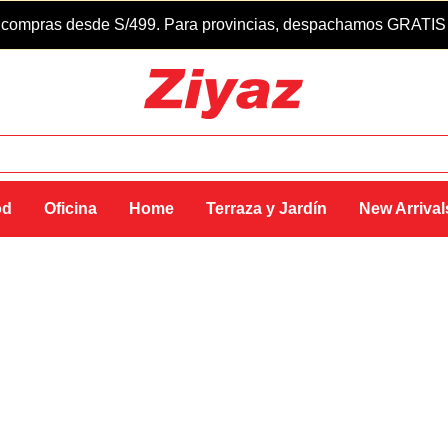
compras desde S/499. Para provincias, despachamos GRATIS so
od
Oficina
Home
Terraza y Jardín
New Arrival