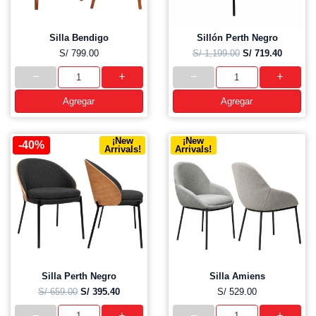
Silla Bendigo
Sillón Perth Negro
S/ 799.00
S/ 1,199.00
S/ 719.40
Agregar
Agregar
¡New
¡New
-40%
Arrivals!
Arrivals!
Silla Perth Negro
Silla Amiens
S/ 659.00
S/ 395.40
S/ 529.00