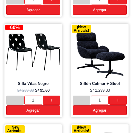
Agregar
Agregar
¡New
-60%
Arrivals!
Silla Vilas Negro
Sillón Colmar + Stool
S/ 239.00
S/ 95.60
S/ 1,299.00
Agregar
Agregar
¡New
¡New
Arrivals!
Arrivals!