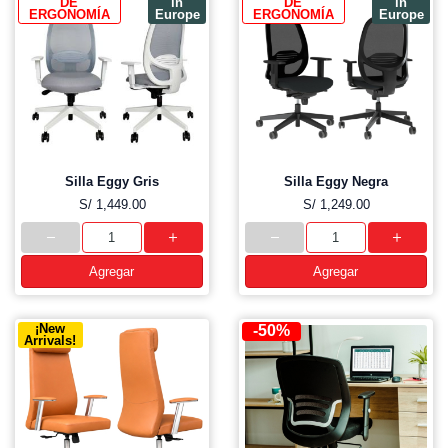
DE
in
DE
in
ERGONOMÍA
Europe
ERGONOMÍA
Europe
Silla Eggy Gris
Silla Eggy Negra
S/ 1,449.00
S/ 1,249.00
Agregar
Agregar
¡New
-50%
Arrivals!