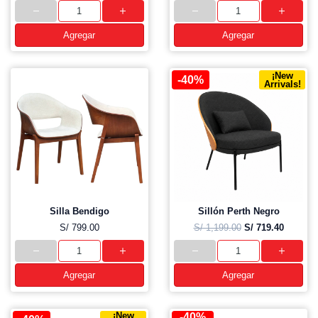
Agregar
Agregar
¡New
-40%
Arrivals!
Silla Bendigo
Sillón Perth Negro
S/ 799.00
S/ 1,199.00
S/ 719.40
Agregar
Agregar
¡New
-40%