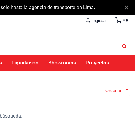
×
lo hasta la agencia de transporte en Lima.
Ingresar
× 0
s
Liquidación
Showrooms
Proyectos
Togg
Ordenar
 búsqueda.