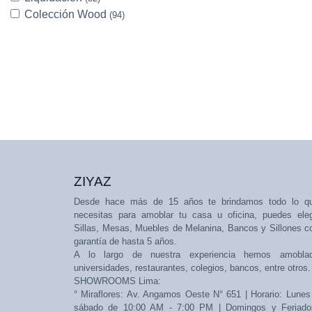
Colección Wood
(94)
ZIYAZ
Desde hace más de 15 años te brindamos todo lo q
necesitas para amoblar tu casa u oficina, puedes eleg
Sillas, Mesas, Muebles de Melanina, Bancos y Sillones c
garantía de hasta 5 años.
A lo largo de nuestra experiencia hemos amobla
universidades, restaurantes, colegios, bancos, entre otros.
SHOWROOMS Lima:
° Miraflores: Av. Angamos Oeste N° 651 | Horario: Lunes
sábado de 10:00 AM - 7:00 PM | Domingos y Feriado