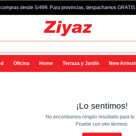
compras desde S/499. Para provincias, despachamos GRATIS so
od
Oficina
Home
Terraza y Jardín
New Arrival
¡Lo sentimos!
No encontramos ningún resultado para tu
Pruebe con otro término.