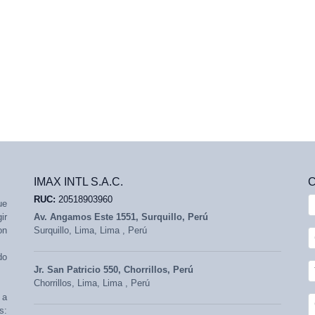
IMAX INTL S.A.C.
RUC:
20518903960
ue
ir
Av. Angamos Este 1551, Surquillo, Perú
on
Surquillo,
Lima, Lima
,
Perú
do
Jr. San Patricio 550, Chorrillos, Perú
Chorrillos,
Lima, Lima
,
Perú
 a
s: