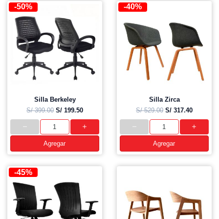
-50%
-40%
Silla Berkeley
Silla Zirca
S/ 399.00
S/ 199.50
S/ 529.00
S/ 317.40
Agregar
Agregar
-45%