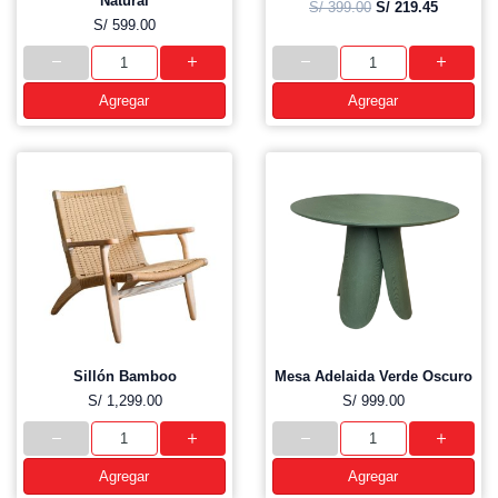
Natural
S/ 399.00
S/ 219.45
S/ 599.00
Agregar
Agregar
Sillón Bamboo
Mesa Adelaida Verde Oscuro
S/ 1,299.00
S/ 999.00
Agregar
Agregar