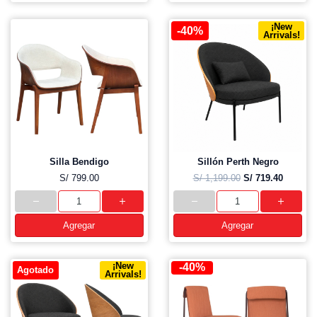
¡New
-40%
Arrivals!
Silla Bendigo
Sillón Perth Negro
S/ 799.00
S/ 1,199.00
S/ 719.40
Agregar
Agregar
¡New
-40%
Agotado
Arrivals!