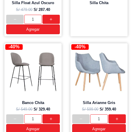
Silla Float Azul Oscuro
Silla Chita
S/ 479.00
S/ 287.40
Agregar
-40%
-40%
Banco Chita
Silla Arianne Gris
S/ 549.00
S/ 329.40
S/ 599.00
S/ 359.40
Agregar
Agregar